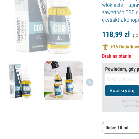
włókniste – upra
zawartość CBD or
ekstrakt z konop
118,
99
zł
po
+
16
Dodatkowe
Brak na stanie
Powiadom, gdy p
Subskrybuj
Ta strona 
Prywatnośc
Ilość: 10 ml