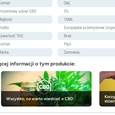
Format
Olej
Procentowy udział CBD
5%
Objętość
10ML
Źródło
Europejskie przemysłowe (orga
Zawartość THC
Brak
Format
Płyn
Marka
Zamnesia
cej informacji o tym produkcie:
Korzy
Wszystko, co warto wiedzieć o CBD
stos