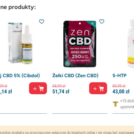
ne produkty:
j CBD 5% (Cibdol)
Żelki CBD (Zen CBD)
5-HTP
99
zł
68,
99
zł
85,
99
zł
,
14
zł
51,
74
zł
43,
00
zł
+10 dod
upomin
ystkie produkty są przeznaczone wyłącznie do legalnych celów i nie mogą być spożywa