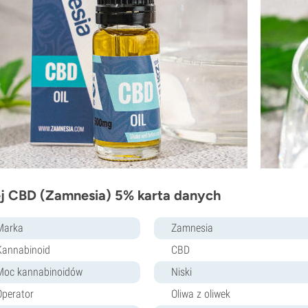
j CBD (Zamnesia) 5% karta danych
Marka
Zamnesia
Kannabinoid
CBD
Moc kannabinoidów
Niski
Operator
Oliwa z oliwek