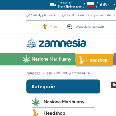
Dostawa do
zł
(PLN)
Stany Zjednoczone
Metody płatności
Obsługa klienta od poniedziałku d
Tribe
Wyszukiwarka nasion
Nasiona Marihuany
Headshop
Zamnesia
CBD
Olej CBD (Zamnesia) 5%
>
>
B
Kategorie
Nasiona Marihuany
Headshop