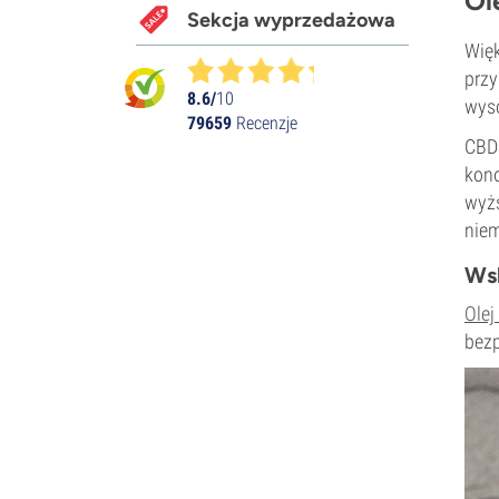
Ol
Sekcja wyprzedażowa
Więk
przy
8.6/
10
wys
79659
Recenzje
CBD 
kono
wyżs
niem
Ws
Olej
bezp