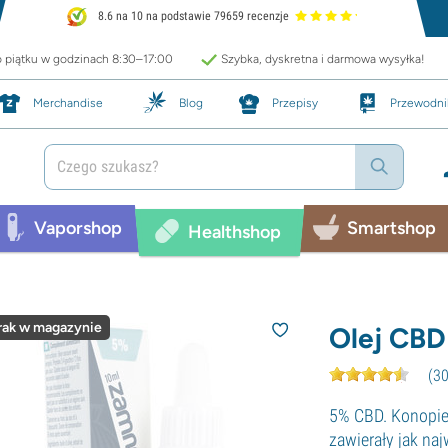
8.6 na 10 na podstawie 79659 recenzje
o piątku w godzinach 8:30–17:00
Szybka, dyskretna i darmowa wysyłka!
Merchandise
Blog
Przepisy
Przewodni
Vaporshop
Smartshop
Healthshop
rak w magazynie
Olej CBD
(
3
5% CBD. Konopie
zawierały jak na