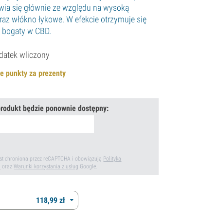
wia się głównie ze względu na wysoką
az włókno łykowe. W efekcie otrzymuje się
i bogaty w CBD.
datek wliczony
 punkty za prezenty
rodukt będzie ponownie dostępny:
jest chroniona przez reCAPTCHA i obowiązują
Polityka
i
oraz
Warunki korzystania z usług
Google.
118,
99
zł