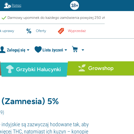
Pomoc
Darmowy upominek do każdego zamówienia powyżej 250 zł
k uprawy
Oferty
Wyprzedaż
Zaloguj się
Lista życzeń
Growshop
Grzybki Halucynki
 (Zamnesia) 5%
09
)
 indyjskie są zazwyczaj hodowane tak, aby
jwięcej THC, natomiast ich kuzyn – konopie