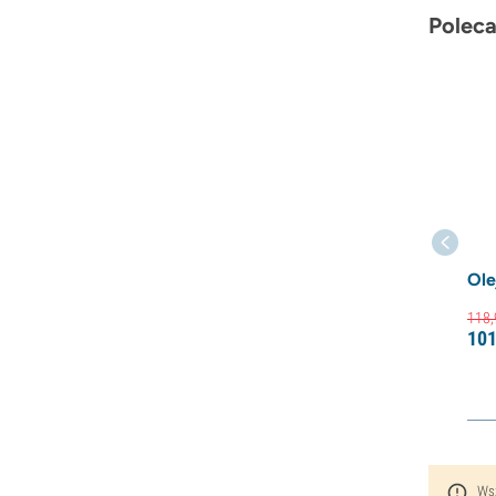
Poleca
Ole
118,
101
Wsz