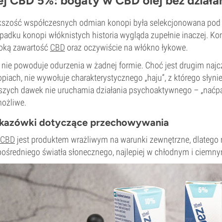
ej CBD 5%: bogaty w CBD olej bez dział
szość współczesnych odmian konopi była selekcjonowana pod 
padku konopi włóknistych historia wygląda zupełnie inaczej. K
oką zawartość
CBD
oraz oczywiście na włókno łykowe.
nie powoduje odurzenia w żadnej formie. Choć jest drugim na
piach, nie wywołuje charakterystycznego „haju”, z którego słyn
zych dawek nie uruchamia działania psychoaktywnego – „naćpa
ożliwe.
kazówki dotyczące przechowywania
 CBD
jest produktem wrażliwym na warunki zewnętrzne, dlatego
ośredniego światła słonecznego, najlepiej w chłodnym i ciemny