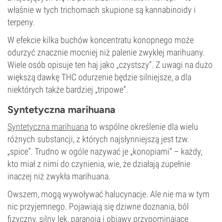
właśnie w tych trichomach skupione są kannabinoidy i
terpeny.
W efekcie kilka buchów koncentratu konopnego może
odurzyć znacznie mocniej niż palenie zwykłej marihuany.
Wiele osób opisuje ten haj jako „czystszy”. Z uwagi na dużo
większą dawkę THC odurzenie będzie silniejsze, a dla
niektórych także bardziej „tripowe”.
Syntetyczna marihuana
Syntetyczna marihuana
to wspólne określenie dla wielu
różnych substancji, z których najsłynniejszą jest tzw.
„spice”. Trudno w ogóle nazywać je „konopiami” – każdy,
kto miał z nimi do czynienia, wie, że działają zupełnie
inaczej niż zwykła marihuana.
Owszem, mogą wywoływać halucynacje. Ale nie ma w tym
nic przyjemnego. Pojawiają się dziwne doznania, ból
fizyczny, silny lęk, paranoja i objawy przypominające