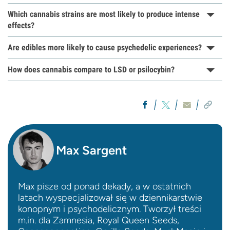
Which cannabis strains are most likely to produce intense
effects?
Are edibles more likely to cause psychedelic experiences?
How does cannabis compare to LSD or psilocybin?
Max Sargent
Max pisze od ponad dekady, a w ostatnich
latach wyspecjalizował się w dziennikarstwie
konopnym i psychodelicznym. Tworzył treści
m.in. dla Zamnesia, Royal Queen Seeds,