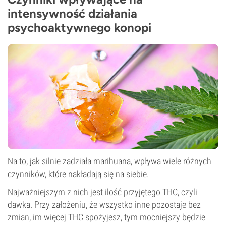
CBD
intensywność działania
0–1%
Typ kwitnienia
psychoaktywnego konopi
Fotoperiod
Na to, jak silnie zadziała marihuana, wpływa wiele różnych
czynników, które nakładają się na siebie.
Najważniejszym z nich jest ilość przyjętego THC, czyli
dawka. Przy założeniu, że wszystko inne pozostaje bez
zmian, im więcej THC spożyjesz, tym mocniejszy będzie