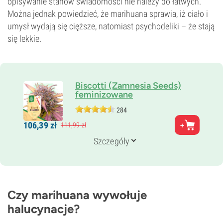
opisywanie stanów świadomości nie należy do łatwych.
Można jednak powiedzieć, że marihuana sprawia, iż ciało i
umysł wydają się cięższe, natomiast psychodeliki – że stają
się lekkie.
Biscotti (Zamnesia Seeds)
feminizowane
284
Rodzice
106,
39
zł
111,
99
zł
South Florida OG × Gelato
Genetyka
Szczegóły
80% Indica /
20% Sativa
Czas kwitnienia
8–9 tygodni
THC
25%
Czy marihuana wywołuje
CBD
halucynacje?
Niski
Typ kwitnienia