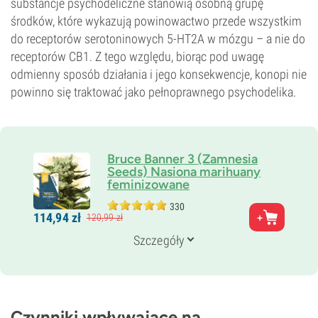
substancje psychodeliczne stanowią osobną grupę
środków, które wykazują powinowactwo przede wszystkim
do receptorów serotoninowych 5-HT2A w mózgu – a nie do
receptorów CB1. Z tego względu, biorąc pod uwagę
odmienny sposób działania i jego konsekwencje, konopi nie
powinno się traktować jako pełnoprawnego psychodelika.
Bruce Banner 3 (Zamnesia
Seeds) Nasiona marihuany
feminizowane
330
Rodzice
114,
94
zł
120,
99
zł
OG Kush x Strawberry Diesel
Genetyka
Szczegóły
35% Indica /
65% Sativa
Czas kwitnienia
9–10 tygodni
THC
27%
Czynniki wpływające na