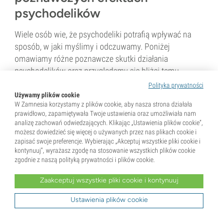
psychodelików
Wiele osób wie, że psychodeliki potrafią wpływać na
sposób, w jaki myślimy i odczuwamy. Poniżej
omawiamy różne poznawcze skutki działania
psychodelików oraz przyglądamy się bliżej temu,
jakie...
Polityka prywatności
Używamy plików cookie
W Zamnesia korzystamy z plików cookie, aby nasza strona działała
5 min
prawidłowo, zapamiętywała Twoje ustawienia oraz umożliwiała nam
analizę zachowań odwiedzających. Klikając „Ustawienia plików cookie”,
możesz dowiedzieć się więcej o używanych przez nas plikach cookie i
zapisać swoje preferencje. Wybierając „Akceptuj wszystkie pliki cookie i
kontynuuj”, wyrażasz zgodę na stosowanie wszystkich plików cookie
zgodnie z naszą polityką prywatności i plików cookie.
Zaakceptuj wszystkie pliki cookie i kontynuuj
12 Czerwiec 2017
Ustawienia plików cookie
Produkty spożywcze, które