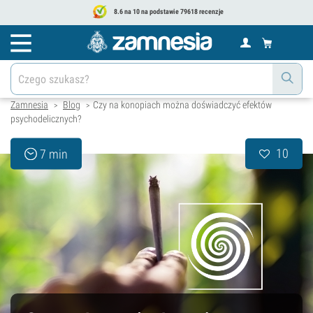
8.6 na 10 na podstawie 79618 recenzje
Zamnesia
Blog
Czy na konopiach można doświadczyć efektów
>
>
psychodelicznych?
10
7 min