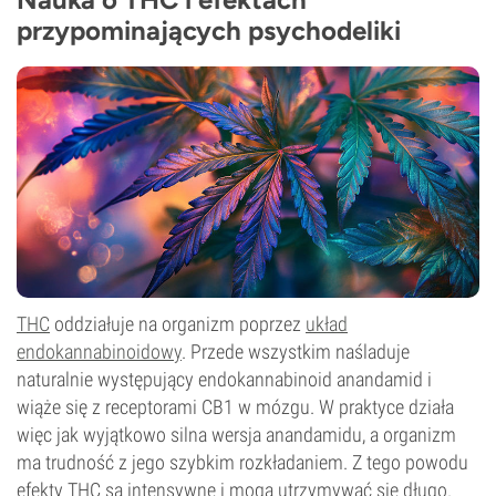
przypominających psychodeliki
THC
oddziałuje na organizm poprzez
układ
endokannabinoidowy
. Przede wszystkim naśladuje
naturalnie występujący endokannabinoid anandamid i
wiąże się z receptorami CB1 w mózgu. W praktyce działa
więc jak wyjątkowo silna wersja anandamidu, a organizm
ma trudność z jego szybkim rozkładaniem. Z tego powodu
efekty THC są intensywne i mogą utrzymywać się długo.