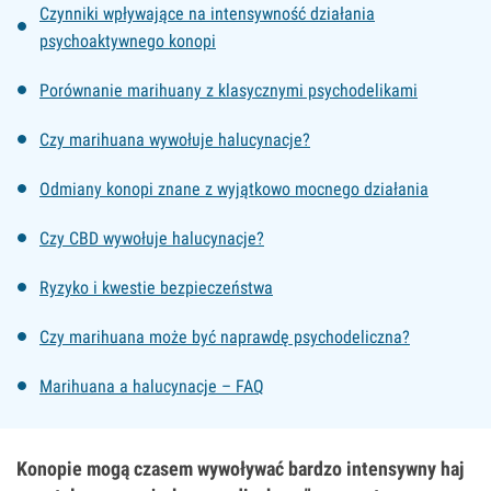
Czynniki wpływające na intensywność działania
psychoaktywnego konopi
Porównanie marihuany z klasycznymi psychodelikami
Czy marihuana wywołuje halucynacje?
Odmiany konopi znane z wyjątkowo mocnego działania
Czy CBD wywołuje halucynacje?
Ryzyko i kwestie bezpieczeństwa
Czy marihuana może być naprawdę psychodeliczna?
Marihuana a halucynacje – FAQ
Konopie mogą czasem wywoływać bardzo intensywny haj