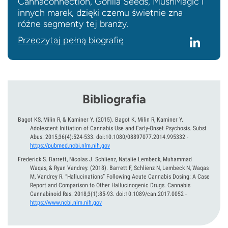
Cannaconnection, Gorilla Seeds, MushMagic i
innych marek, dzięki czemu świetnie zna
różne segmenty tej branży.
Przeczytaj pełną biografię
Bibliografia
Bagot KS, Milin R, & Kaminer Y.
(2015).
Bagot K, Milin R, Kaminer Y.
Adolescent Initiation of Cannabis Use and Early-Onset Psychosis. Subst
Abus. 2015;36(4):524-533. doi:10.1080/08897077.2014.995332
-
https://pubmed.ncbi.nlm.nih.gov
Frederick S. Barrett, Nicolas J. Schlienz, Natalie Lembeck, Muhammad
Waqas, & Ryan Vandrey.
(2018).
Barrett F, Schlienz N, Lembeck N, Waqas
M, Vandrey R. “Hallucinations” Following Acute Cannabis Dosing: A Case
Report and Comparison to Other Hallucinogenic Drugs. Cannabis
Cannabinoid Res. 2018;3(1):85-93. doi:10.1089/can.2017.0052
-
https://www.ncbi.nlm.nih.gov