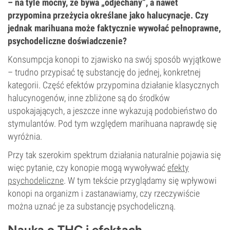
– na tyle mocny, że bywa „odjechany”, a nawet
przypomina przeżycia określane jako halucynacje. Czy
jednak marihuana może faktycznie wywołać pełnoprawne,
psychodeliczne doświadczenie?
Konsumpcja konopi to zjawisko na swój sposób wyjątkowe
– trudno przypisać tę substancję do jednej, konkretnej
kategorii. Część efektów przypomina działanie klasycznych
halucynogenów, inne zbliżone są do środków
uspokajających, a jeszcze inne wykazują podobieństwo do
stymulantów. Pod tym względem marihuana naprawdę się
wyróżnia.
Przy tak szerokim spektrum działania naturalnie pojawia się
więc pytanie, czy konopie mogą wywoływać
efekty
psychodeliczne
. W tym tekście przyglądamy się wpływowi
konopi na organizm i zastanawiamy, czy rzeczywiście
można uznać je za substancję psychodeliczną.
Nauka o THC i efektach