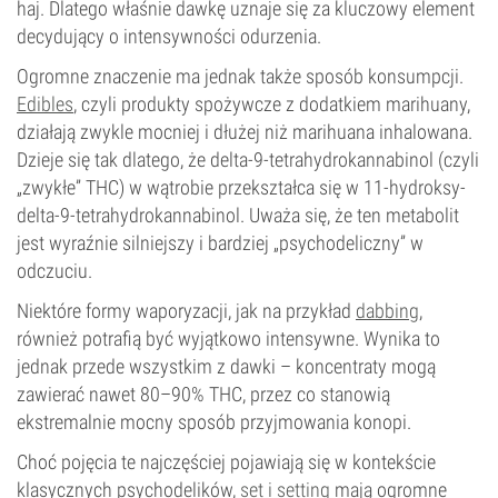
haj. Dlatego właśnie dawkę uznaje się za kluczowy element
decydujący o intensywności odurzenia.
Ogromne znaczenie ma jednak także sposób konsumpcji.
Edibles
, czyli produkty spożywcze z dodatkiem marihuany,
działają zwykle mocniej i dłużej niż marihuana inhalowana.
Dzieje się tak dlatego, że delta-9-tetrahydrokannabinol (czyli
„zwykłe” THC) w wątrobie przekształca się w 11-hydroksy-
delta-9-tetrahydrokannabinol. Uważa się, że ten metabolit
jest wyraźnie silniejszy i bardziej „psychodeliczny” w
odczuciu.
Niektóre formy waporyzacji, jak na przykład
dabbing
,
również potrafią być wyjątkowo intensywne. Wynika to
jednak przede wszystkim z dawki – koncentraty mogą
zawierać nawet 80–90% THC, przez co stanowią
ekstremalnie mocny sposób przyjmowania konopi.
Choć pojęcia te najczęściej pojawiają się w kontekście
klasycznych psychodelików,
set i setting
mają ogromne