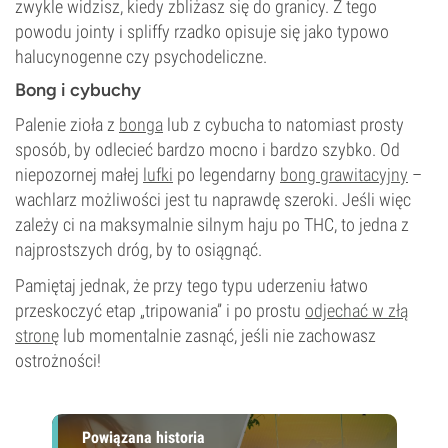
zwykle widzisz, kiedy zbliżasz się do granicy. Z tego
powodu jointy i spliffy rzadko opisuje się jako typowo
halucynogenne czy psychodeliczne.
Bong i cybuchy
Palenie zioła z
bonga
lub z cybucha to natomiast prosty
sposób, by odlecieć bardzo mocno i bardzo szybko. Od
niepozornej małej
lufki
po legendarny
bong grawitacyjny
–
wachlarz możliwości jest tu naprawdę szeroki. Jeśli więc
zależy ci na maksymalnie silnym haju po THC, to jedna z
najprostszych dróg, by to osiągnąć.
Pamiętaj jednak, że przy tego typu uderzeniu łatwo
przeskoczyć etap „tripowania” i po prostu
odjechać w złą
stronę
lub momentalnie zasnąć, jeśli nie zachowasz
ostrożności!
Powiązana historia