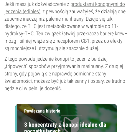
Jeśli masz już doświadczenie z
produktami konopnymi do
jedzenia (edibles)
, z pewnością zauważyłeś, że działają one
zupełnie inaczej niż palenie marihuany. Dzieje się tak
dlatego, że THC jest metabolizowane w wątrobie do 11-
hydroksy-THC. Ten związek łatwiej przekracza barierę krew–
mózg i silniej wiąże się z receptorem CB1, przez co efekty
są mocniejsze i utrzymują się znacznie dłużej.
Z tego powodu jedzenie konopi to jeden z bardziej
„tripowych” sposobów przyjmowania marihuany. Z drugiej
strony, gdy pojawią się naprawdę odmienne stany
świadomości, możesz być już tak senny i ospały, że trudno
będzie ci w pełni je docenić.
Powiązana historia
3 koncentraty z konopi idealne dla
początkujących