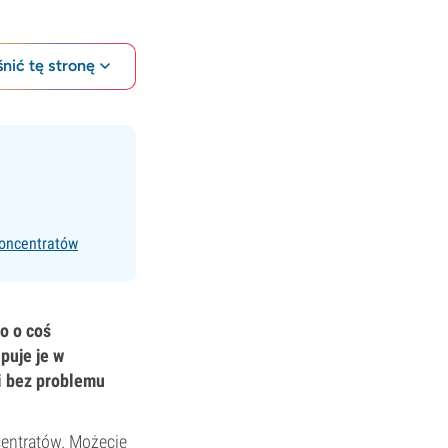
nić tę stronę
koncentratów
o o coś
puje je w
i bez problemu
centratów. Możecie