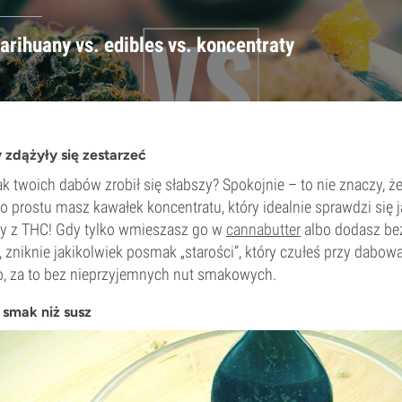
arihuany vs. edibles vs. koncentraty
 zdążyły się zestarzeć
 twoich dabów zrobił się słabszy? Spokojnie – to nie znaczy, ż
o prostu masz kawałek koncentratu, który idealnie sprawdzi się 
zy z THC! Gdy tylko wmieszasz go w
cannabutter
albo dodasz be
, zniknie jakikolwiek posmak „starości”, który czułeś przy dabow
o, za to bez nieprzyjemnych nut smakowych.
 smak niż susz