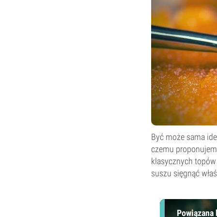
Być może sama idea
czemu proponujem
klasycznych topów 
suszu sięgnąć właś
Powiązana 