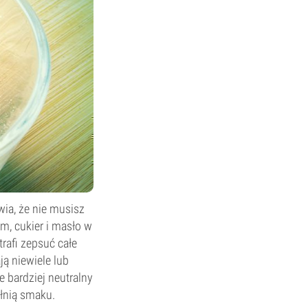
wia, że nie musisz
, cukier i masło w
rafi zepsuć całe
ą niewiele lub
 bardziej neutralny
łnią smaku.