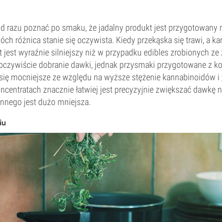
d razu poznać po smaku, że jadalny produkt jest przygotowany n
ch różnica stanie się oczywista. Kiedy przekąska się trawi, a kan
t jest wyraźnie silniejszy niż w przypadku edibles zrobionych z
 oczywiście dobranie dawki, jednak przysmaki przygotowane z k
się mocniejsze ze względu na wyższe stężenie kannabinoidów i
centratach znacznie łatwiej jest precyzyjnie zwiększać dawkę n
linnego jest dużo mniejsza.
iu