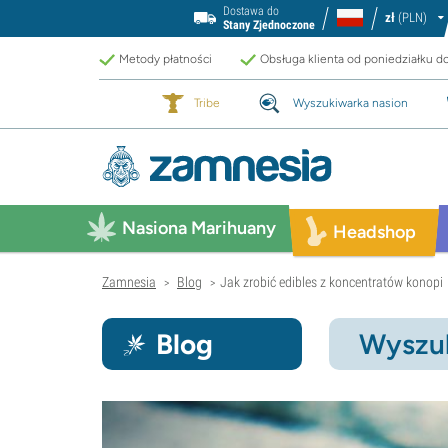
Dostawa do
zł
(PLN)
Stany Zjednoczone
Metody płatności
Obsługa klienta od poniedziałku d
Tribe
Wyszukiwarka nasion
Nasiona Marihuany
Headshop
Zamnesia
Blog
Jak zrobić edibles z koncentratów konopi
>
>
Blog
Wyszuk