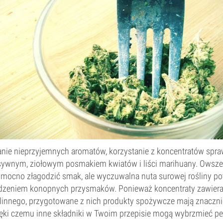
kanie nieprzyjemnych aromatów, korzystanie z koncentratów spra
sywnym, ziołowym posmakiem kwiatów i liści marihuany. Owszem
ą mocno złagodzić smak, ale wyczuwalna nuta surowej rośliny pot
dzeniem konopnych przysmaków. Ponieważ koncentraty zawieraj
ślinnego, przygotowane z nich produkty spożywcze mają znacznie
ięki czemu inne składniki w Twoim przepisie mogą wybrzmieć pe