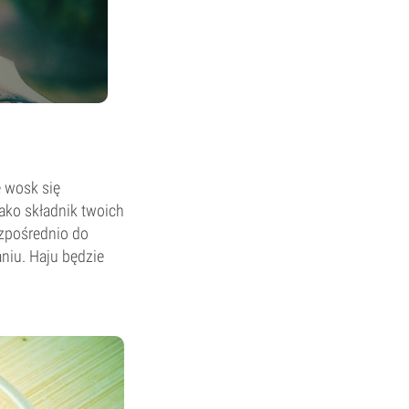
e wosk się
jako składnik twoich
zpośrednio do
aniu. Haju będzie