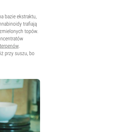
a bazie ekstraktu,
nabinoidy trafiają
e zmielonych topów.
oncentratów
terpenów
.
iż przy suszu, bo