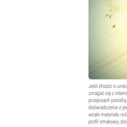
Jeśli chodzi o uni
zmagać się z inten
przepisach potrafi
doświadczenie z je
wcale materiału ro
profil smakowy, dz