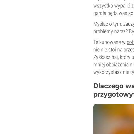
wszystko wypalić z 
gardła będą was sol
Myśląc o tym, zacz
problemy naraz? B
Te kupowane w
cof
nic nie stoi na prz
Zyskasz haj, który
mniej obciążenia ni
wykorzystasz nie t
Dlaczego wa
przygotowyw