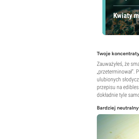
Kwiaty m
Twoje koncentraty
Zauważyłeś, że smak
„przeterminował”. P
ulubionych słodyc
przepisu na edibles
dokładnie tyle sam
Bardziej neutralny