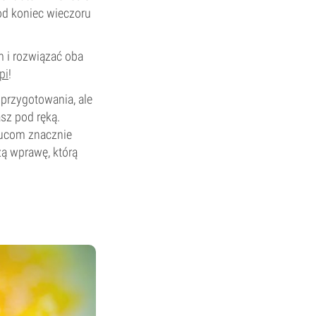
pod koniec wieczoru
m i rozwiązać oba
pi
!
rzygotowania, ale
sz pod ręką.
płucom znacznie
zą wprawę, którą