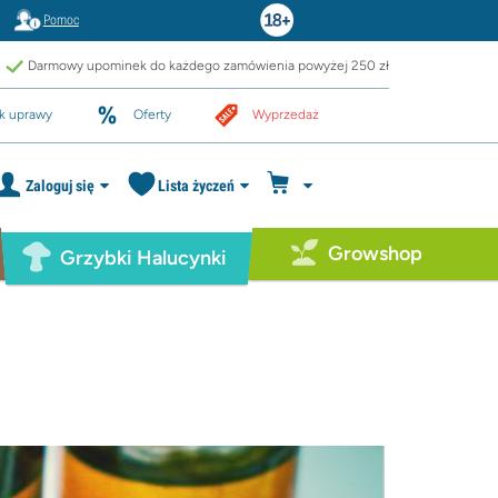
Pomoc
Darmowy upominek do każdego zamówienia powyżej 250 zł
k uprawy
Oferty
Wyprzedaż
Zaloguj się
Lista życzeń
Growshop
Grzybki Halucynki