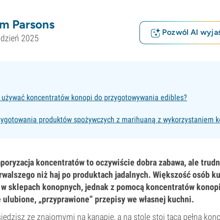
m Parsons
Pozwól AI wyjaś
udzień 2025
 używać koncentratów konopi do przygotowywania edibles?
zygotowania produktów spożywczych z marihuaną z wykorzystaniem 
poryzacja koncentratów to oczywiście dobra zabawa, ale trudn
rwalszego niż haj po produktach jadalnych. Większość osób ku
 w sklepach konopnych, jednak z pomocą koncentratów konop
 ulubione, „przyprawione” przepisy we własnej kuchni.
iedzisz ze znajomymi na kanapie, a na stole stoi taca pełna kon