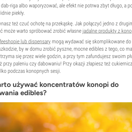
dab-riga albo waporyzować, ale efekt nie potrwa zbyt długo, a 
idnie piekły.
ynasz też czuć ochotę na przekąskę. Jak połączyć jedno z drugi
yć może warto spróbować zrobić własne
jadalne produkty z kono
feeshopie lub dispensary
mogą wydawać się skomplikowane do p
eszkodzie, by w domu zrobić pyszne, mocne edibles z tego, co ma
 utrzyma się przez wiele godzin, a przy tym zafundujesz swoim 
ż przy paleniu czy dabowaniu! Przy okazji złapiesz też cukiernic
ylko podczas konopnych sesji.
rto używać koncentratów konopi do
ania edibles?