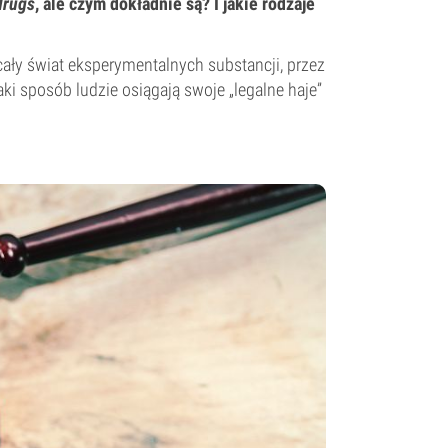
drugs
, ale czym dokładnie są? I jakie rodzaje
 cały świat eksperymentalnych substancji, przez
aki sposób ludzie osiągają swoje „legalne haje”