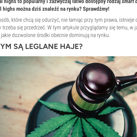
l highs to popularny i zazwyczaj łatwo dostępny rodzaj
smart 
l highs można dziś znaleźć na rynku? Sprawdźmy!
osób, które chcą się odurzyć, nie łamiąc przy tym prawa, istnieje
y trzeba się przedrzeć. W tym artykule przyglądamy się temu, w j
 jakie dozwolone środki obecnie dominują na rynku.
YM SĄ LEGLANE HAJE?