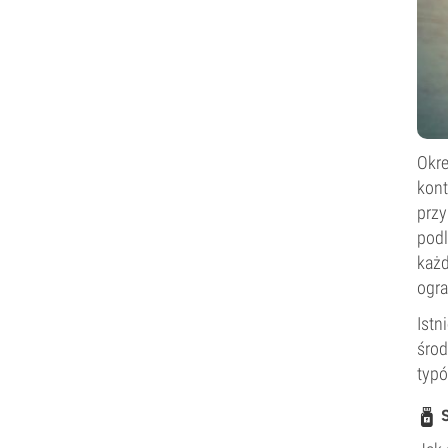
Okre
kont
przy
podl
każd
ogra
Istn
środ
typó
S