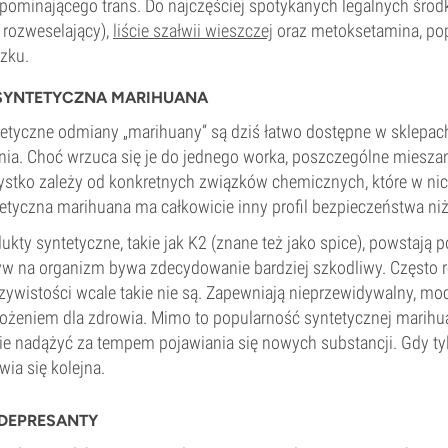
pominającego trans. Do najczęściej spotykanych legalnych środ
 rozweselający),
liście szałwii wieszczej
oraz metoksetamina, pop
zku.
YNTETYCZNA MARIHUANA
etyczne odmiany „marihuany” są dziś łatwo dostępne w sklepac
nia. Choć wrzuca się je do jednego worka, poszczególne miesz
stko zależy od konkretnych związków chemicznych, które w nic
etyczna marihuana ma całkowicie inny profil bezpieczeństwa niż
ukty syntetyczne, takie jak K2 (znane też jako spice), powstają p
w na organizm bywa zdecydowanie bardziej szkodliwy. Często re
zywistości wcale takie nie są. Zapewniają nieprzewidywalny, m
ożeniem dla zdrowia. Mimo to popularność syntetycznej marihu
ie nadążyć za tempem pojawiania się nowych substancji. Gdy ty
wia się kolejna.
EPRESANTY