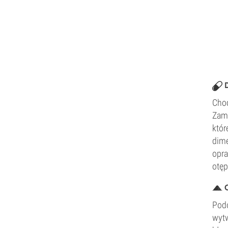
D
Choć
Zami
któr
dime
opra
otęp
O
Podo
wytw