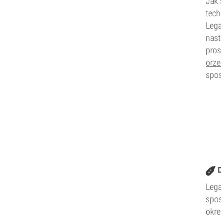
Jak
tech
Lega
nast
pros
orze
spos
Lega
spos
okre