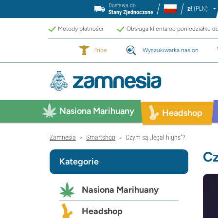
Dostawa do
zł
(PLN)
Stany Zjednoczone
Metody płatności
Obsługa klienta od poniedziałku d
Tribe
Wyszukiwarka nasion
Nasiona Marihuany
Headshop
Zamnesia
Smartshop
Czym są „legal highs”?
>
>
Cz
Kategorie
Nasiona Marihuany
Headshop