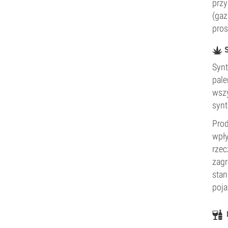
przy
(gaz
pros
S
Synt
pale
wszy
synt
Prod
wpły
rzec
zagr
stan
poja
D