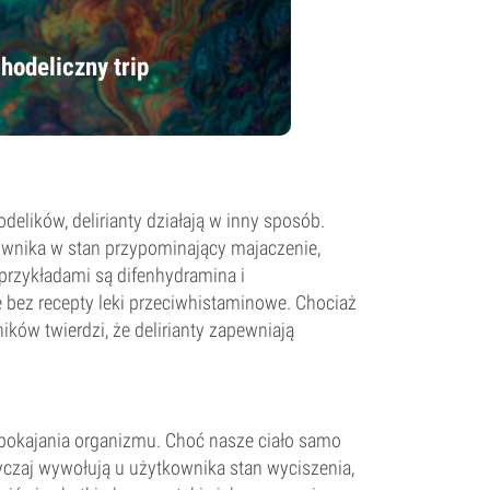
hodeliczny trip
lików, delirianty działają w inny sposób.
ownika w stan przypominający majaczenie,
przykładami są difenhydramina i
 bez recepty leki przeciwhistaminowe. Chociaż
ków twierdzi, że delirianty zapewniają
spokajania organizmu. Choć nasze ciało samo
yczaj wywołują u użytkownika stan wyciszenia,