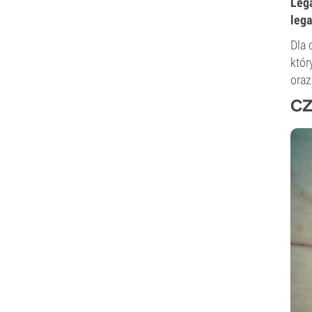
Lega
lega
Dla 
któr
oraz
CZ