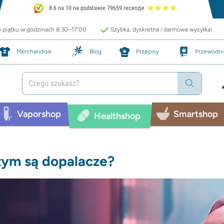
8.6 na 10 na podstawie 79659 recenzje
o piątku w godzinach 8:30–17:00
Szybka, dyskretna i darmowa wysyłka!
Merchandise
Blog
Przepisy
Przewodni
Vaporshop
Smartshop
Healthshop
ym są dopalacze?