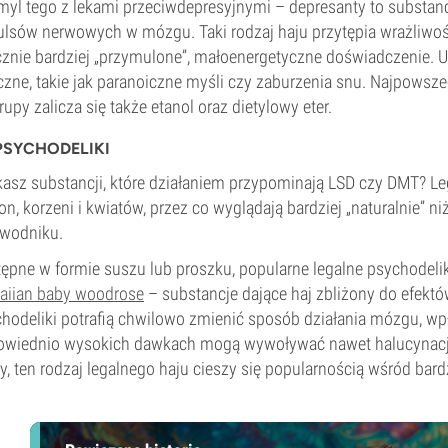
myl tego z lekami przeciwdepresyjnymi – depresanty to substanc
lsów nerwowych w mózgu. Taki rodzaj haju przytępia wrażliwość
znie bardziej „przymulone”, małoenergetyczne doświadczenie. U
zne, takie jak paranoiczne myśli czy zaburzenia snu. Najpowsze
grupy zalicza się także etanol oraz dietylowy eter.
SYCHODELIKI
asz substancji, które działaniem przypominają LSD czy DMT? Le
on, korzeni i kwiatów, przez co wyglądają bardziej „naturalnie” 
ewodniku.
ępne w formie suszu lub proszku, popularne legalne psychodelik
aiian baby woodrose
– substancje dające haj zbliżony do efekt
hodeliki potrafią chwilowo zmienić sposób działania mózgu, wpł
wiednio wysokich dawkach mogą wywoływać nawet halucynacje.
, ten rodzaj legalnego haju cieszy się popularnością wśród bar