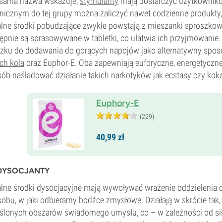
 sama nazwa wskazuje,
stymulanty
mają dostarczyć użytkownikow
nicznym do tej grupy można zaliczyć nawet codzienne produkty, 
lne środki pobudzające zwykle powstają z mieszanki sproszkowa
ępnie są sprasowywane w tabletki, co ułatwia ich przyjmowanie.
zku do dodawania do gorących napojów jako alternatywny spos
ch kola
oraz Euphor-E. Oba zapewniają euforyczne, energetyczn
ób naśladować działanie takich narkotyków jak ecstasy czy koka
Euphory-E
(229)
40,
99
zł
DYSOCJANTY
lne środki dysocjacyjne mają wywoływać wrażenie oddzielenia o
obu, w jaki odbieramy bodźce zmysłowe. Działają w skrócie tak
ślonych obszarów świadomego umysłu, co – w zależności od sił