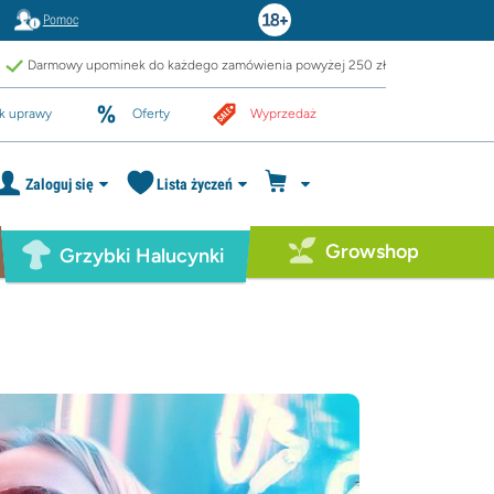
Pomoc
Darmowy upominek do każdego zamówienia powyżej 250 zł
k uprawy
Oferty
Wyprzedaż
Zaloguj się
Lista życzeń
Growshop
Grzybki Halucynki