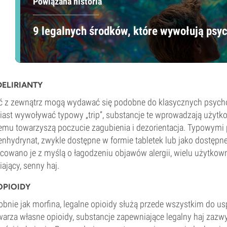
Powiązana historia
9 legalnych środków, które wywołują psyc
ELIRIANTY
 z zewnątrz mogą wydawać się podobne do klasycznych psychode
ast wywoływać typowy „trip”, substancje te wprowadzają użytk
emu towarzyszą poczucie zagubienia i dezorientacja. Typowymi 
nhydrynat, zwykle dostępne w formie tabletek lub jako dostępne
cowano je z myślą o łagodzeniu objawów alergii, wielu użytkowni
iający, senny haj.
PIOIDY
bnie jak morfina, legalne opioidy służą przede wszystkim do u
arza własne opioidy, substancje zapewniające legalny haj zazw