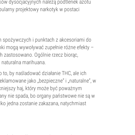
ków dysocjacyjnych należą podtlenek azotu
ularny projektowy narkotyk w postaci
h spożywczych i punktach z akcesoriami do
anki mogą wywoływać zupełnie różne efekty –
h zastosowano. Ogólnie rzecz biorąc,
 naturalna marihuana.
o to, by naśladować działanie THC, ale ich
klamowane jako „bezpieczne” i „naturalne”, w
ocniejszy haj, który może być poważnym
any nie spada, bo organy państwowe nie są w
lko jedna zostanie zakazana, natychmiast