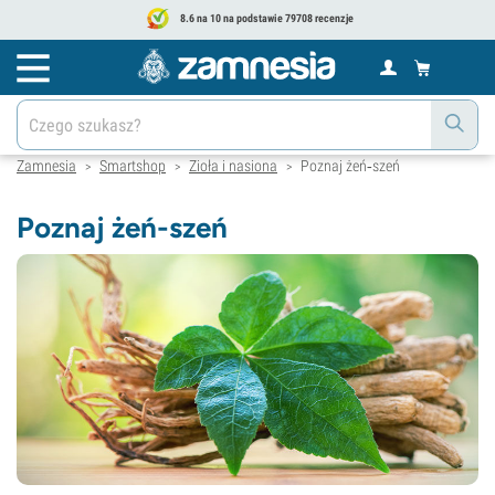
8.6 na 10 na podstawie 79708 recenzje
Zamnesia
Smartshop
Zioła i nasiona
Poznaj żeń‑szeń
>
>
>
Poznaj żeń-szeń