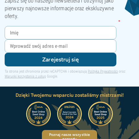
Zapisz się do naszego newslettera i otrzymuj jako
pierwszy najnowsze informacje oraz ekskluzywne
oferty.
Zarejestruj się
Ta strona jest chroniona przez reCAPTCHA i obowiązują
Polityka Prywatności
oraz
Warunki korzystania z usług
Google.
Dzięki Twojemu wsparciu zostaliśmy mistrzami!
Poznaj nasze wszystkie