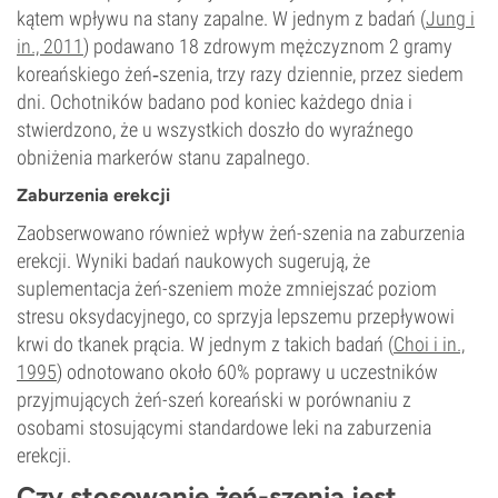
kątem wpływu na stany zapalne. W jednym z badań (
Jung i
in., 2011
) podawano 18 zdrowym mężczyznom 2 gramy
koreańskiego żeń‑szenia, trzy razy dziennie, przez siedem
dni. Ochotników badano pod koniec każdego dnia i
stwierdzono, że u wszystkich doszło do wyraźnego
obniżenia markerów stanu zapalnego.
Zaburzenia erekcji
Zaobserwowano również wpływ żeń-szenia na zaburzenia
erekcji. Wyniki badań naukowych sugerują, że
suplementacja żeń-szeniem może zmniejszać poziom
stresu oksydacyjnego, co sprzyja lepszemu przepływowi
krwi do tkanek prącia. W jednym z takich badań (
Choi i in.,
1995
) odnotowano około 60% poprawy u uczestników
przyjmujących żeń-szeń koreański w porównaniu z
osobami stosującymi standardowe leki na zaburzenia
erekcji.
Czy stosowanie żeń-szenia jest