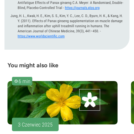
Antifatigue Effects of Panax ginseng C.A. Meyer: A Randomised, Double-
Blind, Placebo-Controlled Trial
-
https://journals.plos.org
Jung, H. L., Kwak, H. E., Kim, S. S., Kim, Y. C., Lee, C. D., Byurn, H. K., & Kang, H.
Y.
(2011).
Effects of Panax ginseng supplementation on muscle damage
and inflammation after uphill treadmill running in humans. The
American Journal of Chinese Medicine, 39(3), 441–450.
-
https://www.worldscientific.com
You might also like
6 min
3 Czerwiec 2025