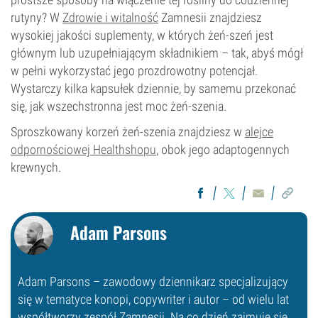
rutyny? W
Zdrowie i witalność
Zamnesii znajdziesz
wysokiej jakości suplementy, w których żeń-szeń jest
głównym lub uzupełniającym składnikiem – tak, abyś mógł
w pełni wykorzystać jego prozdrowotny potencjał.
Wystarczy kilka kapsułek dziennie, by samemu przekonać
się, jak wszechstronna jest moc żeń-szenia.
Sproszkowany korzeń żeń-szenia znajdziesz w
alejce
odpornościowej Healthshopu
, obok jego adaptogennych
krewnych.
Adam Parsons
Adam Parsons – zawodowy dziennikarz specjalizujący
się w tematyce konopi, copywriter i autor – od wielu lat
współtworzy zespół Zamnesii. Na co dzień zajmuje się