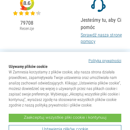
8.6
Jesteśmy tu, aby Ci
79708
pomóc
Recenzje
Sprawdź naszą stronę
pomocy
Polityka prywatności
Używamy plików cookie
W Zamnesia korzystamy z plików cookie, aby nasza strona działała
prawidłowo, zapamiętywała Twoje ustawienia oraz umożliwiała nam
analizę zachowań odwiedzających. Klikając „Ustawienia plików cookie”,
możesz dowiedzieć się więcej o używanych przez nas plikach cookie i
zapisać swoje preferencje. Wybierając „Akceptuj wszystkie pliki cookie i
kontynuuj”, wyrażasz zgodę na stosowanie wszystkich plików cookie
zgodnie z naszą polityką prywatności i plików cookie.
Zaakceptuj wszystkie pliki cookie i kontynuuj
* Nasiona są sprzedawane wyłącznie jako pamiątki. Kiełkowanie nasion jest nielegalne w wielu krajach.
Przed zakupem zapoznaj się z lokalnym prawem. Kupując, potwierdzasz, że jesteś pełnoletni w miejscu
zamieszkania oraz znasz obowiązujące przepisy. Zamnesia nie ponosi odpowiedzialności za działania
Ustawienia plików cookie