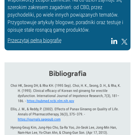
szerokim zakresem zagadnień: od CBD, przez
psychodeliki, po wiele innych powiązanych tematów.
Przygotowuje artykuły blogowe, poradniki oraz testuje i
opisuje stale rosnącą gamę produktów.
Przeczytaj pełną biografię
Bibliografia
Choi HK, Seong DH, & Rha KH. (1995 Sep). Choi, H. K., Seong, D. H., & Rha, K.
H.
(1995).
Clinical efficacy of Korean red ginseng for erectile
dysfunction. International Journal of Impotence Research, 7(3), 181–
186.
-
https://pubmed.ncbi.nlm.nih.gov
Ellis, J. M., & Reddy, P.
(2002).
Effects of Panax Ginseng on Quality of Life.
Annals of Pharmacotherapy, 36(3), 375–379.
-
https://journals.sagepub.com
Hyeong-Geug Kim, Jung-Hyo Cho, Sa-Ra Yoo, Jin-Seok Lee, Jong-Min Han,
Nam-Hun Lee, Yo-Chan Ahn, & Chang-Gue Son.
(Apr 17, 2013).