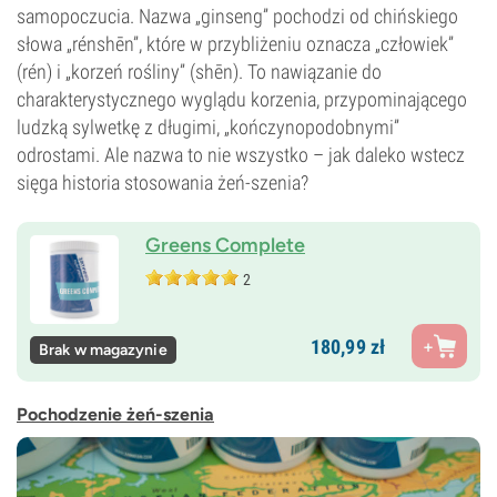
samopoczucia. Nazwa „ginseng” pochodzi od chińskiego
słowa „rénshēn”, które w przybliżeniu oznacza „człowiek”
(rén) i „korzeń rośliny” (shēn). To nawiązanie do
charakterystycznego wyglądu korzenia, przypominającego
ludzką sylwetkę z długimi, „kończynopodobnymi”
odrostami. Ale nazwa to nie wszystko – jak daleko wstecz
sięga historia stosowania żeń-szenia?
Greens Complete
2
180,
99
zł
Brak w magazynie
Pochodzenie żeń-szenia