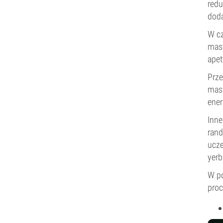
redu
doda
W cz
masy
apet
Prze
masy
ener
Inne
rand
ucze
yerb
W po
proc