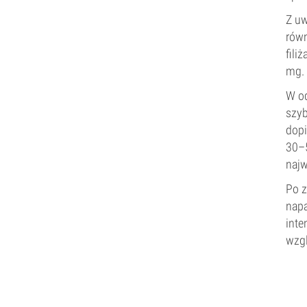
Z uw
rów
fili
mg.
W od
szyb
dopi
30–5
najw
Po z
napa
inte
wzgl