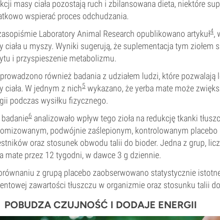
kcji masy ciała pozostają ruch i zbilansowana dieta, niektóre s
tkowo wspierać proces odchudzania.
4
asopiśmie Laboratory Animal Research opublikowano artykuł
,
 ciała u myszy. Wyniki sugerują, że suplementacja tym ziołem 
ytu i przyspieszenie metabolizmu.
prowadzono również badania z udziałem ludzi, które pozwalają 
5
 ciała. W jednym z nich
wykazano, że yerba mate może zwiększ
gii podczas wysiłku fizycznego.
6
 badanie
analizowało wpływ tego zioła na redukcję tkanki tłusz
omizowanym, podwójnie zaślepionym, kontrolowanym placebo b
stników oraz stosunek obwodu talii do bioder. Jedna z grup, lic
a mate przez 12 tygodni, w dawce 3 g dziennie.
równaniu z grupą placebo zaobserwowano statystycznie istotne
entowej zawartości tłuszczu w organizmie oraz stosunku talii do
POBUDZA CZUJNOŚĆ I DODAJE ENERGII