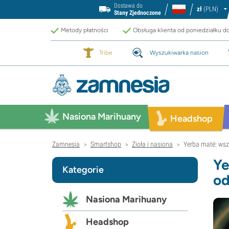
Dostawa do
zł
(PLN)
Stany Zjednoczone
Metody płatności
Obsługa klienta od poniedziałku d
Tribe
Wyszukiwarka nasion
Nasiona Marihuany
Headshop
Zamnesia
Smartshop
Zioła i nasiona
Yerba maté: wsz
>
>
>
Ye
Kategorie
o
Nasiona Marihuany
Headshop