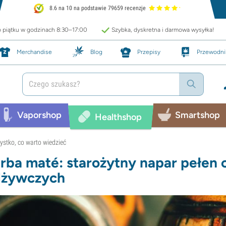
8.6 na 10 na podstawie 79659 recenzje
o piątku w godzinach 8:30–17:00
Szybka, dyskretna i darmowa wysyłka!
Merchandise
Blog
Przepisy
Przewodni
Vaporshop
Smartshop
Healthshop
ystko, co warto wiedzieć
rba maté: starożytny napar pełen
dżywczych