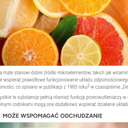
a mate stanowi dobre źródło mikroelementów, takich jak witamin
 wspierać prawidłowe funkcjonowanie układu odpornościowego 
3
rności, co opisano w publikacji z 1983 roku
w czasopiśmie „Ge
stkie te substancje pełnią również funkcję przeciwutleniaczy w
lnymi rodnikami mogą one dodatkowo wspierać działanie ukła
MOŻE WSPOMAGAĆ ODCHUDZANIE