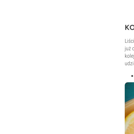
KO
Liśc
już 
kole
udzi