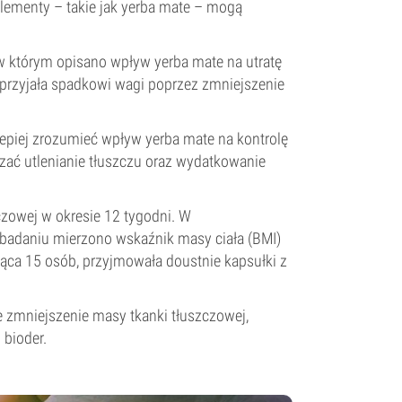
uplementy – takie jak yerba mate – mogą
 w którym opisano wpływ yerba mate na utratę
sprzyjała spadkowi wagi poprzez zmniejszenie
lepiej zrozumieć wpływ yerba mate na kontrolę
ać utlenianie tłuszczu oraz wydatkowanie
czowej w okresie 12 tygodni. W
adaniu mierzono wskaźnik masy ciała (BMI)
ząca 15 osób, przyjmowała doustnie kapsułki z
 zmniejszenie masy tkanki tłuszczowej,
 bioder.