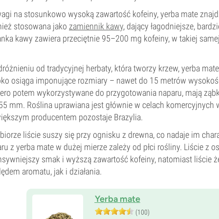
agi na stosunkowo wysoką zawartość kofeiny, yerba mate znaj
nież stosowana jako
zamiennik kawy
, dający łagodniejsze, bar
żanka kawy zawiera przeciętnie 95–200 mg kofeiny, w takiej sam
różnieniu od tradycyjnej herbaty, która tworzy krzew, yerba mate 
ko osiąga imponujące rozmiary – nawet do 15 metrów wysokości.
ero potem wykorzystywane do przygotowania naparu, mają ząb
5 mm. Roślina uprawiana jest głównie w celach komercyjnych 
iększym producentem pozostaje Brazylia.
biorze liście suszy się przy ognisku z drewna, co nadaje im ch
ru z yerba mate w dużej mierze zależy od płci rośliny. Liście z
nsywniejszy smak i wyższą zawartość kofeiny, natomiast liście ż
ędem aromatu, jak i działania.
Yerba mate
(100)