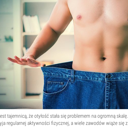
jest tajemnicą, że otyłość stała się problemem na ogromną skal
yja regularnej aktywności fizycznej, a wiele zawodów wiąże si