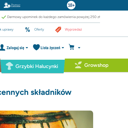
Pomoc
Darmowy upominek do każdego zamówienia powyżej 250 zł
k uprawy
Oferty
Wyprzedaż
Zaloguj się
Lista życzeń
Growshop
Grzybki Halucynki
 cennych składników