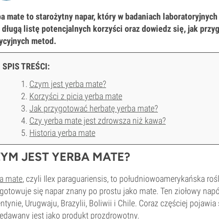
a mate to starożytny napar, który w badaniach laboratoryjnyc
 długą listę potencjalnych korzyści oraz dowiedz się, jak prz
ycyjnych metod.
SPIS TREŚCI:
Czym jest yerba mate?
Korzyści z picia yerba mate
Jak przygotować herbatę yerba mate?
Czy yerba mate jest zdrowsza niż kawa?
Historia yerba mate
YM JEST YERBA MATE?
a mate
, czyli Ilex paraguariensis, to południowoamerykańska rośl
gotowuje się napar znany po prostu jako mate. Ten ziołowy napó
ntynie, Urugwaju, Brazylii, Boliwii i Chile. Coraz częściej pojawi
edawany jest jako produkt prozdrowotny.