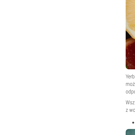
Yerb
może
odpo
Wszy
z wo