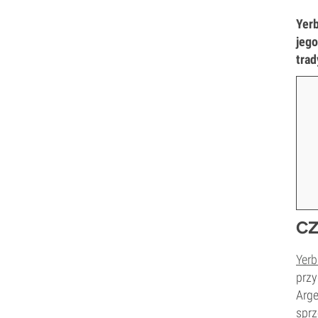
Yerb
jego
trad
CZ
Yerb
przy
Arge
sprz