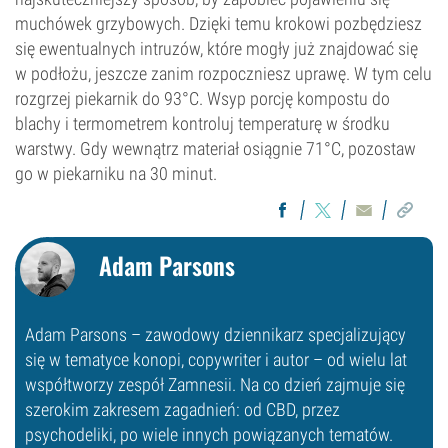
muchówek grzybowych. Dzięki temu krokowi pozbędziesz
się ewentualnych intruzów, które mogły już znajdować się
w podłożu, jeszcze zanim rozpoczniesz uprawę. W tym celu
rozgrzej piekarnik do 93°C. Wsyp porcję kompostu do
blachy i termometrem kontroluj temperaturę w środku
warstwy. Gdy wewnątrz materiał osiągnie 71°C, pozostaw
go w piekarniku na 30 minut.
Adam Parsons
Adam Parsons – zawodowy dziennikarz specjalizujący
się w tematyce konopi, copywriter i autor – od wielu lat
współtworzy zespół Zamnesii. Na co dzień zajmuje się
szerokim zakresem zagadnień: od CBD, przez
psychodeliki, po wiele innych powiązanych tematów.