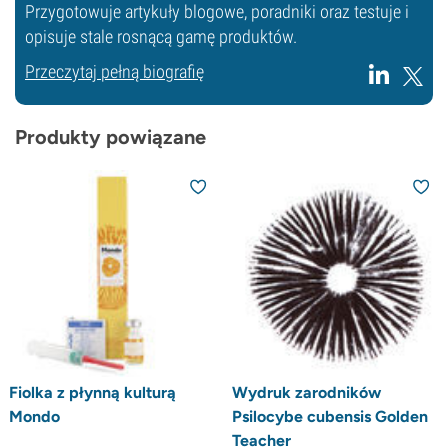
Przygotowuje artykuły blogowe, poradniki oraz testuje i
opisuje stale rosnącą gamę produktów.
Przeczytaj pełną biografię
Produkty powiązane
Fiolka z płynną kulturą
Wydruk zarodników
Mondo
Psilocybe cubensis Golden
Teacher