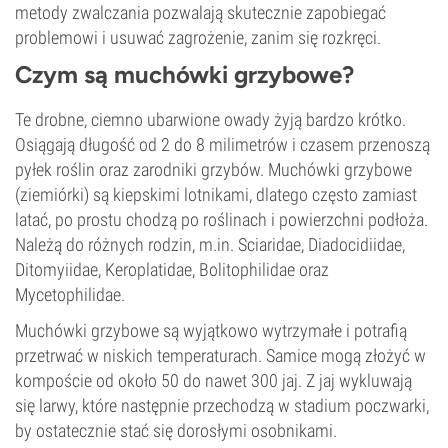
metody zwalczania pozwalają skutecznie zapobiegać
problemowi i usuwać zagrożenie, zanim się rozkręci.
Czym są muchówki grzybowe?
Te drobne, ciemno ubarwione owady żyją bardzo krótko.
Osiągają długość od 2 do 8 milimetrów i czasem przenoszą
pyłek roślin oraz zarodniki grzybów. Muchówki grzybowe
(ziemiórki) są kiepskimi lotnikami, dlatego często zamiast
latać, po prostu chodzą po roślinach i powierzchni podłoża.
Należą do różnych rodzin, m.in. Sciaridae, Diadocidiidae,
Ditomyiidae, Keroplatidae, Bolitophilidae oraz
Mycetophilidae.
Muchówki grzybowe są wyjątkowo wytrzymałe i potrafią
przetrwać w niskich temperaturach. Samice mogą złożyć w
kompoście od około 50 do nawet 300 jaj. Z jaj wykluwają
się larwy, które następnie przechodzą w stadium poczwarki,
by ostatecznie stać się dorosłymi osobnikami.