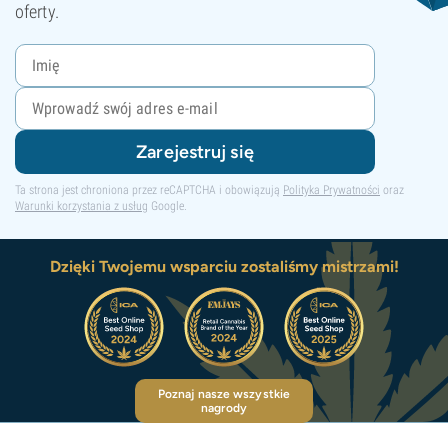
oferty.
Zarejestruj się
Ta strona jest chroniona przez reCAPTCHA i obowiązują
Polityka Prywatności
oraz
Warunki korzystania z usług
Google.
Dzięki Twojemu wsparciu zostaliśmy mistrzami!
Poznaj nasze wszystkie
nagrody