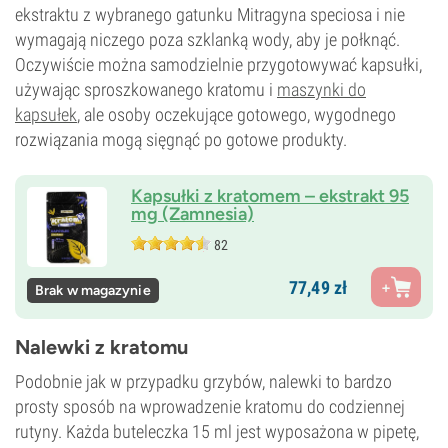
ekstraktu z wybranego gatunku Mitragyna speciosa i nie
wymagają niczego poza szklanką wody, aby je połknąć.
Oczywiście można samodzielnie przygotowywać kapsułki,
używając sproszkowanego kratomu i
maszynki do
kapsułek
, ale osoby oczekujące gotowego, wygodnego
rozwiązania mogą sięgnąć po gotowe produkty.
Kapsułki z kratomem – ekstrakt 95
mg (Zamnesia)
82
77,
49
zł
Brak w magazynie
Nalewki z kratomu
Podobnie jak w przypadku grzybów, nalewki to bardzo
prosty sposób na wprowadzenie kratomu do codziennej
rutyny. Każda buteleczka 15 ml jest wyposażona w pipetę,