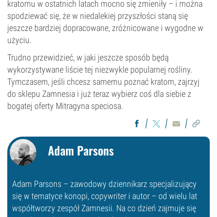
kratomu w ostatnich latach mocno się zmieniły – i można
spodziewać się, że w niedalekiej przyszłości staną się
jeszcze bardziej dopracowane, zróżnicowane i wygodne w
użyciu.
Trudno przewidzieć, w jaki jeszcze sposób będą
wykorzystywane liście tej niezwykle popularnej rośliny.
Tymczasem, jeśli chcesz samemu poznać kratom, zajrzyj
do sklepu Zamnesia i już teraz wybierz coś dla siebie z
bogatej oferty Mitragyna speciosa.
Adam Parsons
Adam Parsons – zawodowy dziennikarz specjalizujący
się w tematyce konopi, copywriter i autor – od wielu lat
współtworzy zespół Zamnesii. Na co dzień zajmuje się