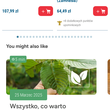
(Zamnesia)
107,
99
zł
64,
49
zł
+8 dodatkowych punktów
upominkowych
You might also like
5 min
25 Marzec 2025
Wszystko, co warto