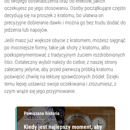
od twojego doświadczenia oraz od efektów, jakich
oczekujesz po jego stosowaniu. Osoby początkujące często
decydują się na proszek z kratomu, bo ułatwia on
precyzyjne dobieranie dawki i można go bez trudu dodać do
jedzenia lub napojów.
Jeśli masz już większe obycie z kratomem, możesz sięgnąć
po mocniejsze formy, takie jak shoty z kratomu, albo
poeksperymentować z tradycyjnym żuciem rozdrobnionych
liści. Ostateczny wybór należy do ciebie; z naszej strony
zalecamy jedynie, aby przed pierwszą próbką kratomu
poświęcić chwilę na lekturę sprawdzonych źródeł. Dzięki
temu lepiej ustawisz swoje oczekiwania i zrozumiesz, z
czym wiąże się jego przyjmowanie.
Powiązana historia
Kiedy jest najlepszy moment, aby