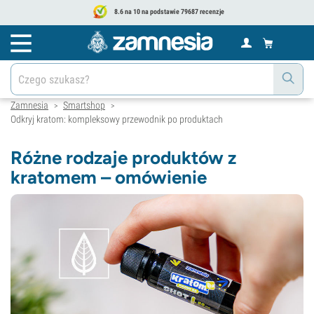
8.6 na 10 na podstawie 79687 recenzje
Zamnesia
Smartshop
>
>
Odkryj kratom: kompleksowy przewodnik po produktach
Różne rodzaje produktów z
kratomem – omówienie