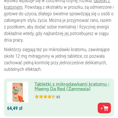
wysiłku wpasuje się w codzienną rutynę, rozważ
tabletki z
kratomem
. Powstają z ekstraktu w proszku, są odmierzone i
gotowe do użycia, dlatego świetnie sprawdzają się u osób o
zabieganym stylu życia. Można je przyjmować rano, razem
z posiłkiem, aby dodać sobie mentalnej i fizycznej energii
dokładnie wtedy, gdy najbardziej jej potrzebujesz w ciągu
dnia pracy.
Niektórzy sięgają też po mikrodawki kratomu, zawierające
około 12 mg mitragyniny w jednej tabletce, co pozwala
zachować pełną kontrolę przy jednocześnie delikatnych,
subtelnych efektach.
Tabletki z mikrodawkami kratomu -
Maeng Da Red (Zamnesia)
65
64,
49
zł