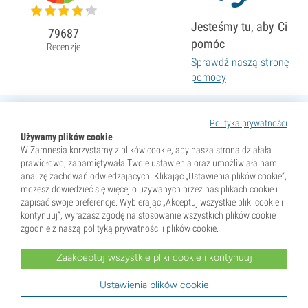
Jesteśmy tu, aby Ci
79687
pomóc
Recenzje
Sprawdź naszą stronę
pomocy
Polityka prywatności
Używamy plików cookie
W Zamnesia korzystamy z plików cookie, aby nasza strona działała
prawidłowo, zapamiętywała Twoje ustawienia oraz umożliwiała nam
analizę zachowań odwiedzających. Klikając „Ustawienia plików cookie”,
możesz dowiedzieć się więcej o używanych przez nas plikach cookie i
zapisać swoje preferencje. Wybierając „Akceptuj wszystkie pliki cookie i
kontynuuj”, wyrażasz zgodę na stosowanie wszystkich plików cookie
zgodnie z naszą polityką prywatności i plików cookie.
Zaakceptuj wszystkie pliki cookie i kontynuuj
* Nasiona są sprzedawane wyłącznie jako pamiątki. Kiełkowanie nasion jest nielegalne w wielu krajach.
Przed zakupem zapoznaj się z lokalnym prawem. Kupując, potwierdzasz, że jesteś pełnoletni w miejscu
zamieszkania oraz znasz obowiązujące przepisy. Zamnesia nie ponosi odpowiedzialności za działania
Ustawienia plików cookie
niezgodne z prawem.