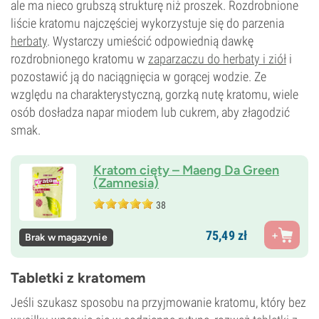
ale ma nieco grubszą strukturę niż proszek. Rozdrobnione
liście kratomu najczęściej wykorzystuje się do parzenia
herbaty
. Wystarczy umieścić odpowiednią dawkę
rozdrobnionego kratomu w
zaparzaczu do herbaty i ziół
i
pozostawić ją do naciągnięcia w gorącej wodzie. Ze
względu na charakterystyczną, gorzką nutę kratomu, wiele
osób dosładza napar miodem lub cukrem, aby złagodzić
smak.
Kratom cięty – Maeng Da Green
(Zamnesia)
38
75,
49
zł
Brak w magazynie
Tabletki z kratomem
Jeśli szukasz sposobu na przyjmowanie kratomu, który bez