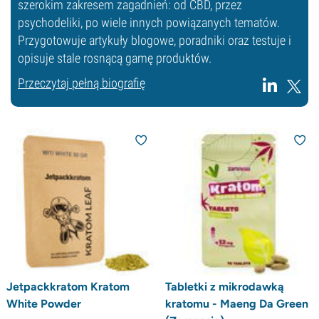
szerokim zakresem zagadnień: od CBD, przez
psychodeliki, po wiele innych powiązanych tematów.
Przygotowuje artykuły blogowe, poradniki oraz testuje i
opisuje stale rosnącą gamę produktów.
Przeczytaj pełną biografię
Jetpackkratom Kratom
Tabletki z mikrodawką
White Powder
kratomu - Maeng Da Green